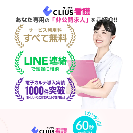
あなた専用
「非公開求人」
ご紹介!!
の
を