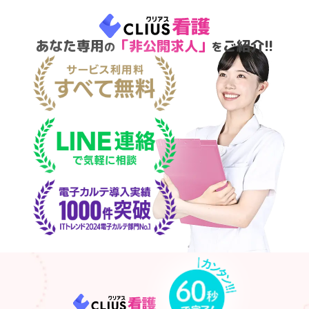
あなた専用
「非公開求人」
ご紹介!!
の
を