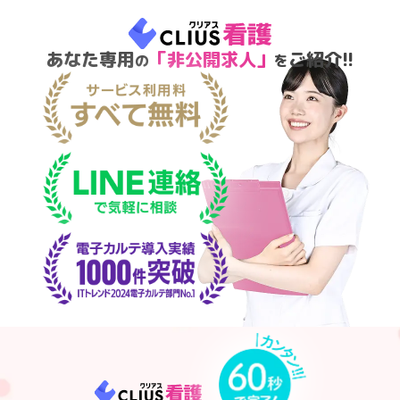
あなた専用
「非公開求人」
ご紹介!!
の
を