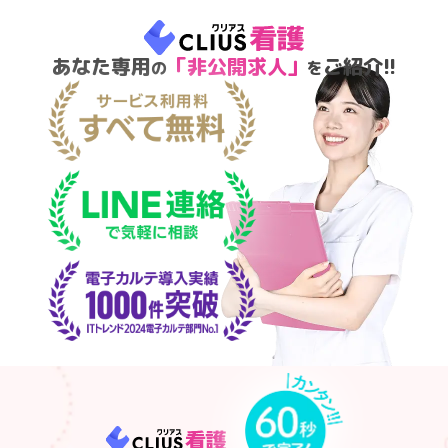
あなた専用
「非公開求人」
ご紹介!!
の
を