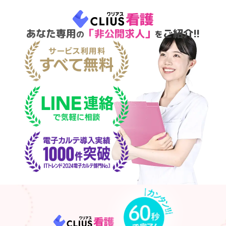
あなた専用
「非公開求人」
ご紹介!!
の
を