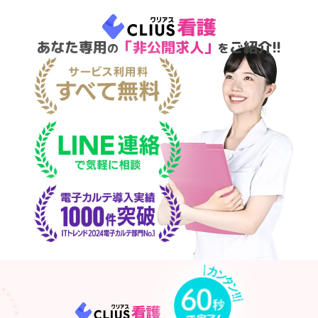
あなた専用
「非公開求人」
ご紹介!!
の
を