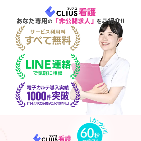
あなた専用
「非公開求人」
ご紹介!!
の
を