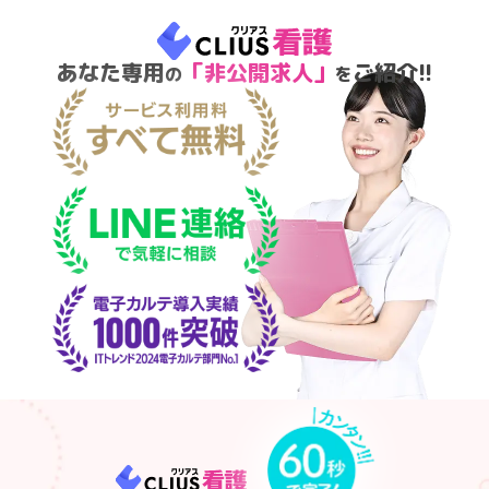
あなた専用
「非公開求人」
ご紹介!!
の
を