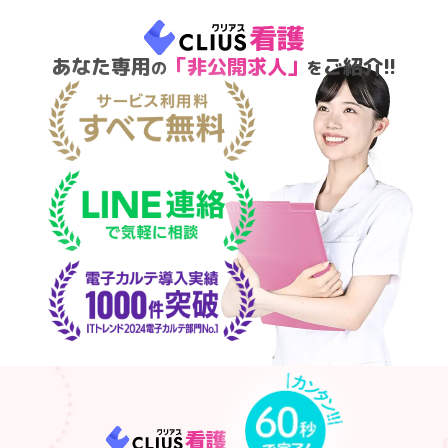
あなた専用
「非公開求人」
ご紹介!!
の
を