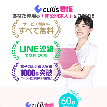
あなた専用
「非公開求人」
ご紹介!!
の
を