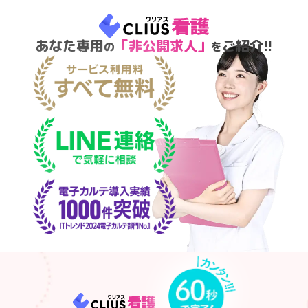
あなた専用
「非公開求人」
ご紹介!!
の
を