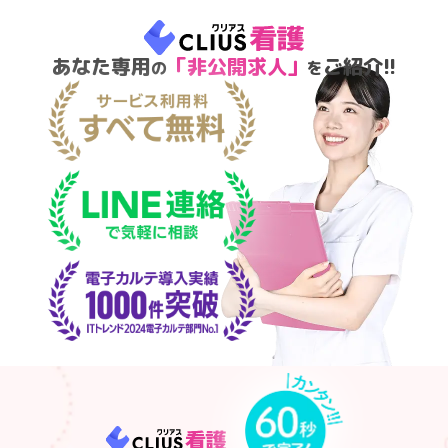
あなた専用
「非公開求人」
ご紹介!!
の
を