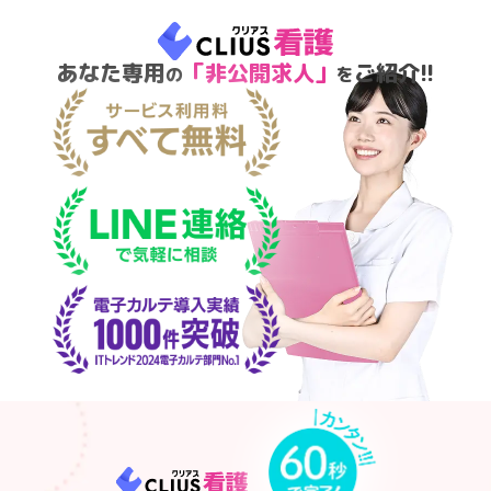
あなた専用
「非公開求人」
ご紹介!!
の
を